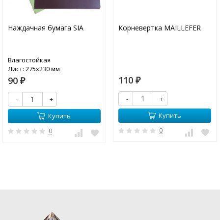
Наждачная бумага SIA
Корневертка MAILLEFER
Влагостойкая
Лист: 275х230 мм
110
90
₽
₽
-
+
-
+
Купить
Купить
0
0