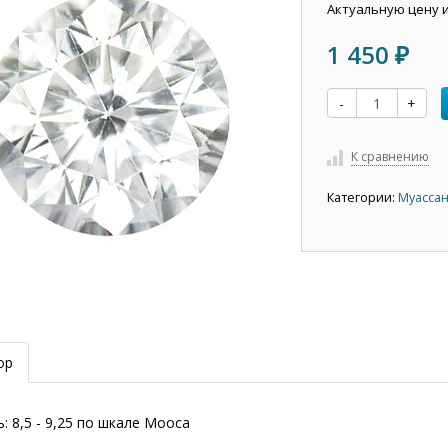
Актуальную цену 
1 450
₽
-
+
К сравнению
Категории:
Муасса
ор
: 8,5 - 9,25 по шкале Мооса