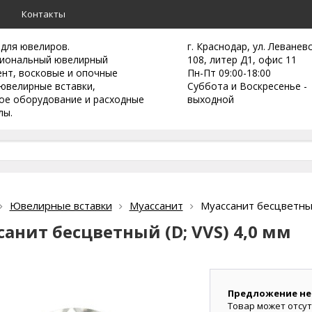
а
Контакты
 для ювелиров.
г. Краснодар, ул. Леванев
иональный ювелирный
108, литер Д1, офис 11
ент,
восковые и опочные
Пн-Пт 09:00-18:00
ювелирные вставки,
Суббота и Воскресенье -
ое оборудование и расходные
выходной
лы.
Ювелирные вставки
Муассанит
Муассанит бесцветный
анит бесцветный (D; VVS) 4,0 мм
Предложение не
Товар может отсут