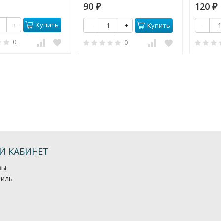
90
120
₽
₽
Купить
+
Купить
-
+
-
0
0
Й КАБИНЕТ
зы
иль