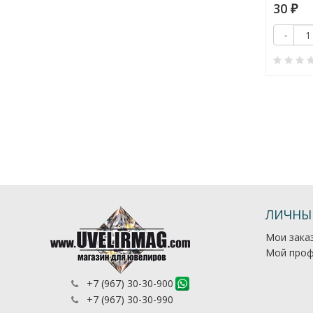
680
30
₽
₽
Купить
-
+
-
Купить
+
0
0
ЛИЧНЫ
Мои зака
Мой проф
+7 (967) 30-30-900
+7 (967) 30-30-990