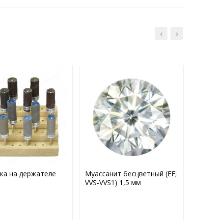
ка на держателе
Муассанит бесцветный (EF;
Пилки 
VVS-VVS1) 1,5 мм
Длина: 