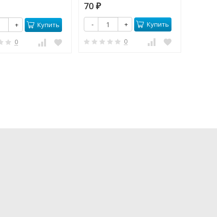
70
385
₽
₽
Купить
-
+
Купить
+
-
0
0