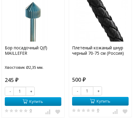
Бор посадочный Q(f)
Плетеный кожаный шнур
MAILLEFER
черный 70-75 см (Россия)
Хвостовик Ø2,35 мм.
500
245
₽
₽
-
+
-
+
Купить
Купить
0
0