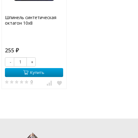
Шпинель синтетическая
октагон 10х8
255
₽
-
+
Купить
0