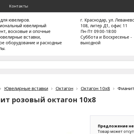
а
Контакты
 для ювелиров.
г. Краснодар, ул. Леванев
иональный ювелирный
108, литер Д1, офис 11
ент,
восковые и опочные
Пн-Пт 09:00-18:00
ювелирные вставки,
Суббота и Воскресенье -
ое оборудование и расходные
выходной
лы.
Ювелирные вставки
Октагон
Октагон 10х8
Фианит
ит розовый октагон 10х8
Предложение не
Товар может отсут