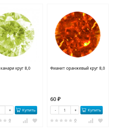
канари круг 8,0
Фианит оранжевый круг 8,0
Фианит
16х12
60
145
₽
₽
Купить
Купить
+
-
+
-
0
0