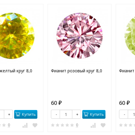
желтый круг 8,0
Фианит розовый круг 8,0
Фианит 
60
60
₽
₽
Купить
Купить
+
-
+
-
0
0