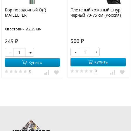
Бор посадочный Q(f)
Плетеный кожаный шнур
MAILLEFER
черный 70-75 см (Россия)
Хвостовик Ø2,35 мм.
500
245
₽
₽
-
+
-
+
Купить
Купить
0
0