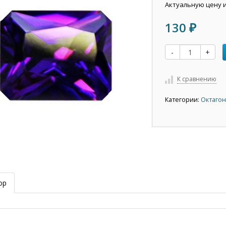
Актуальную цену 
130
₽
-
+
К сравнению
Категории:
Октагон
ор