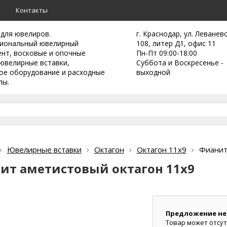
а
Контакты
 для ювелиров.
г. Краснодар, ул. Леванев
иональный ювелирный
108, литер Д1, офис 11
ент,
восковые и опочные
Пн-Пт 09:00-18:00
ювелирные вставки,
Суббота и Воскресенье -
ое оборудование и расходные
выходной
лы.
Ювелирные вставки
Октагон
Октагон 11х9
Фианит
ит аметистовый октагон 11х9
Предложение не
Товар может отсут