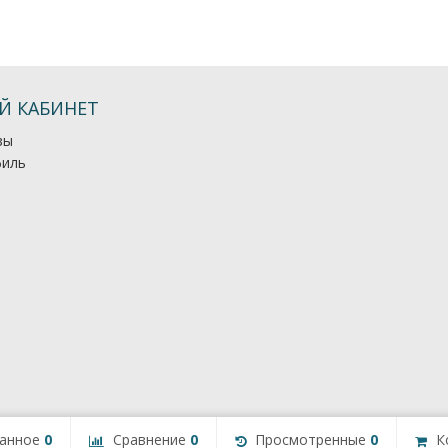
Й КАБИНЕТ
зы
иль
анное
0
Сравнение
0
Просмотренные
0
К