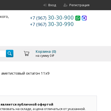
Вход
Регистрация
30-30-900
ского,
+7 (967)
30-30-990
+7 (967)
Корзина (
0
)
на сумму
0
₽
 аметистовый октагон 11х9
 является публичной офертой
ствовать на складе, а цена отличаться от указанной.