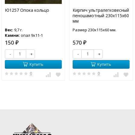
Ю1257 Опока кольцо
Кирпич ультралегковесный
пеношамотный 230х115х60
мм
Вес:
9,7 г.
Размер 230х115х60 мм.
Камни:
опал 9х11-1
150
570
₽
₽
-
+
-
+
Купить
Купить
0
0