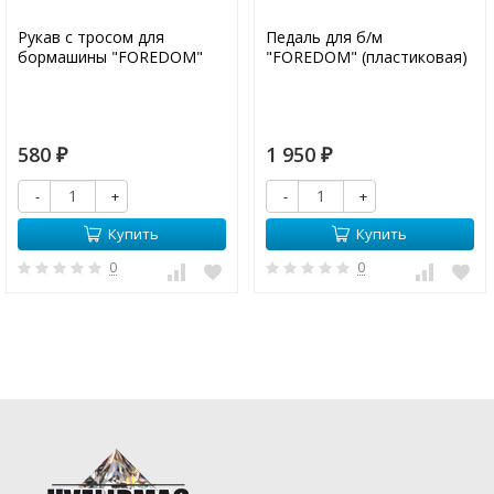
Рукав с тросом для
Педаль для б/м
бормашины "FOREDOM"
"FOREDOM" (пластиковая)
580
1 950
₽
₽
-
+
-
+
Купить
Купить
0
0