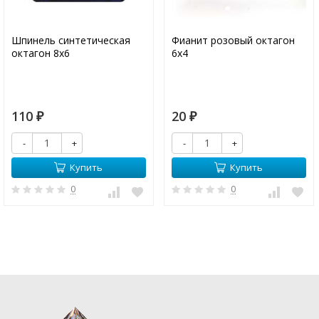
Шпинель синтетическая
Фианит розовый октагон
октагон 8х6
6х4
110
20
₽
₽
-
+
-
+
Купить
Купить
0
0