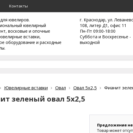
а
Контакты
 для ювелиров.
г. Краснодар, ул. Леванев
иональный ювелирный
108, литер Д1, офис 11
ент,
восковые и опочные
Пн-Пт 09:00-18:00
ювелирные вставки,
Суббота и Воскресенье -
ое оборудование и расходные
выходной
лы.
Ювелирные вставки
Овал
Овал 5х2,5
Фианит зелен
ит зеленый овал 5х2,5
Предложение не
Товар может отсут