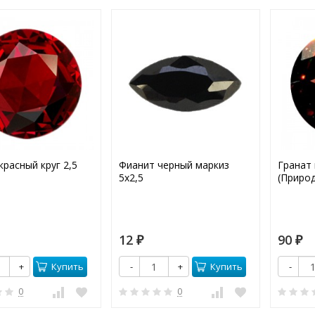
красный круг 2,5
Фианит черный маркиз
Гранат 
5х2,5
(Приро
12
90
₽
₽
Купить
Купить
+
-
+
-
0
0