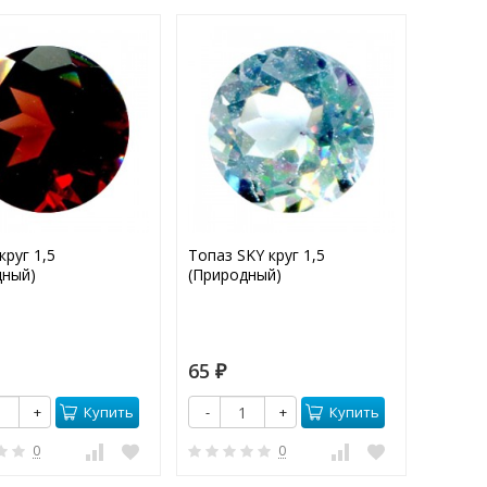
круг 1,5
Топаз SKY круг 1,5
Топаз 
дный)
(Природный)
(Приро
65
145
₽
₽
Купить
Купить
+
-
+
-
0
0