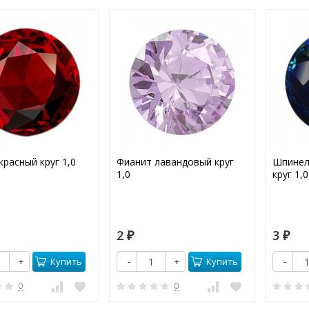
красный круг 1,0
Фианит лавандовый круг
Шпинел
1,0
круг 1,0
2
3
₽
₽
Купить
Купить
+
-
+
-
0
0