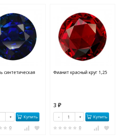
ь синтетическая
Фианит красный круг 1,25
Фианит
1,25
3
3
₽
₽
Купить
Купить
+
-
+
-
0
0