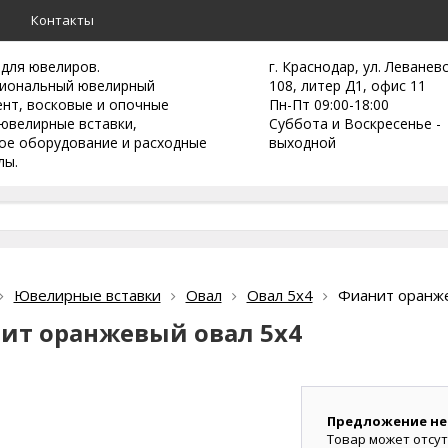
а
Контакты
 для ювелиров.
г. Краснодар, ул. Леванев
иональный ювелирный
108, литер Д1, офис 11
ент,
восковые и опочные
Пн-Пт 09:00-18:00
ювелирные вставки,
Суббота и Воскресенье -
ое оборудование и расходные
выходной
лы.
Ювелирные вставки
Овал
Овал 5х4
Фианит оранже
ит оранжевый овал 5х4
Предложение не
Товар может отсут