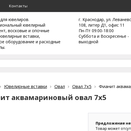
а
Контакты
 для ювелиров.
г. Краснодар, ул. Леванев
иональный ювелирный
108, литер Д1, офис 11
ент,
восковые и опочные
Пн-Пт 09:00-18:00
ювелирные вставки,
Суббота и Воскресенье -
ое оборудование и расходные
выходной
лы.
Ювелирные вставки
Овал
Овал 7х5
Фианит аквама
ит аквамариновый овал 7х5
Предложение не
Товар может отсут