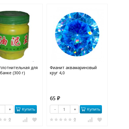
уплотнительная для
Фианит аквамариновый
Фианит
банке (300 г)
круг 4,0
65
10
₽
₽
Купить
Купить
+
-
+
-
0
0