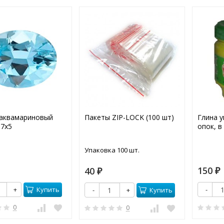
аквамариновый
Пакеты ZIP-LOCK (100 шт)
Глина 
 7х5
опок, в 
Упаковка 100 шт.
150
40
₽
₽
Купить
+
-
Купить
-
+
0
0