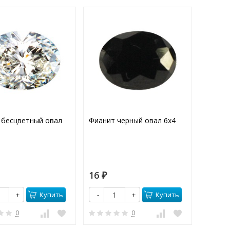
 бесцветный овал
Фианит черный овал 6х4
Фианит
7х5
16
15
₽
₽
Купить
Купить
+
-
+
-
0
0