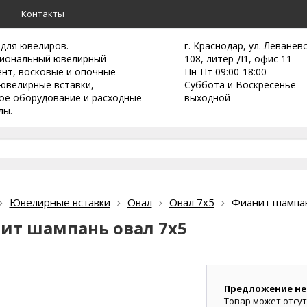
а
Контакты
 для ювелиров.
г. Краснодар, ул. Леванев
иональный ювелирный
108, литер Д1, офис 11
ент,
восковые и опочные
Пн-Пт 09:00-18:00
ювелирные вставки,
Суббота и Воскресенье -
ое оборудование и расходные
выходной
лы.
Ювелирные вставки
Овал
Овал 7х5
Фианит шампан
ит шампань овал 7х5
Предложение не
Товар может отсут