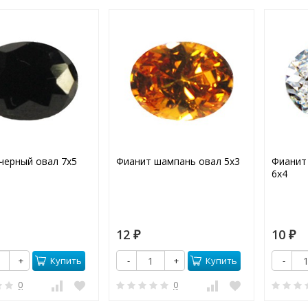
черный овал 7х5
Фианит шампань овал 5х3
Фианит
6х4
12
10
₽
₽
Купить
Купить
+
-
+
-
0
0