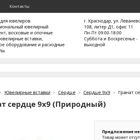
а
Контакты
 для ювелиров.
г. Краснодар, ул. Леванев
иональный ювелирный
108, литер Д1, офис 11
ент,
восковые и опочные
Пн-Пт 09:00-18:00
ювелирные вставки,
Суббота и Воскресенье -
ое оборудование и расходные
выходной
лы.
Ювелирные вставки
Сердце
Сердце 9х9
Гранат с
ат сердце 9х9 (Природный)
Предложение не
Товар может отсут