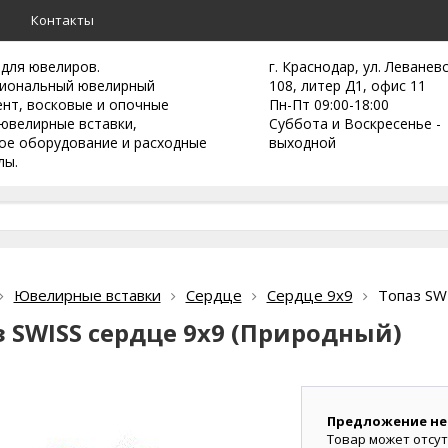
а
Контакты
 для ювелиров.
г. Краснодар, ул. Леванев
иональный ювелирный
108, литер Д1, офис 11
ент,
восковые и опочные
Пн-Пт 09:00-18:00
ювелирные вставки,
Суббота и Воскресенье -
ое оборудование и расходные
выходной
лы.
Ювелирные вставки
Сердце
Сердце 9х9
Топаз SW
з SWISS сердце 9х9 (Природный)
Предложение не
Товар может отсут