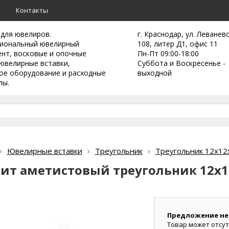
а
Контакты
 для ювелиров.
г. Краснодар, ул. Леванев
иональный ювелирный
108, литер Д1, офис 11
ент,
восковые и опочные
Пн-Пт 09:00-18:00
ювелирные вставки,
Суббота и Воскресенье -
ое оборудование и расходные
выходной
лы.
Ювелирные вставки
Треугольник
Треугольник 12х12
ит аметистовый треугольник 12х1
Предложение не
Товар может отсут