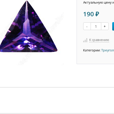
Актуальную цену 
190
₽
-
+
К сравнению
Категории:
Треугол