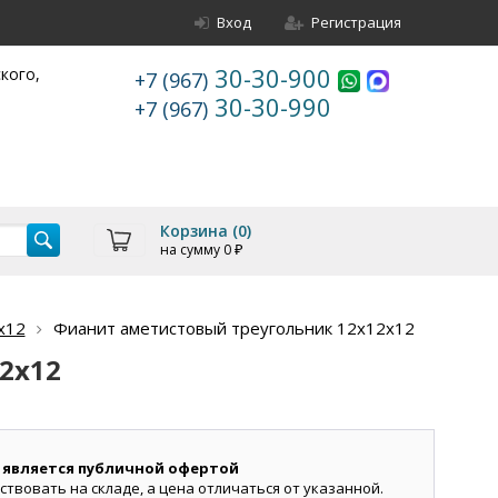
Вход
Регистрация
30-30-900
ского,
+7 (967)
30-30-990
+7 (967)
Корзина (
0
)
на сумму
0
₽
х12
Фианит аметистовый треугольник 12х12х12
2х12
 является публичной офертой
ствовать на складе, а цена отличаться от указанной.