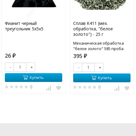
Фианит черный
Сплав К411 (мех.
треугольник 5х5х5
обработка, "белое
золото") - 25 г
Механическая обработка
"белое золото" 585 проба
26
395
₽
₽
-
+
-
+
Купить
Купить
0
0