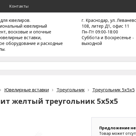
а
Контакты
 для ювелиров.
г. Краснодар, ул. Леванев
иональный ювелирный
108, литер Д1, офис 11
ент,
восковые и опочные
Пн-Пт 09:00-18:00
ювелирные вставки,
Суббота и Воскресенье -
ое оборудование и расходные
выходной
лы.
Ювелирные вставки
Треугольник
Треугольник 5х5х5
ит желтый треугольник 5х5х5
Предложение не
Товар может отсут