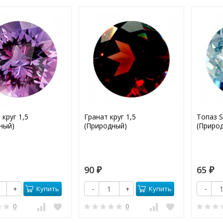
круг 1,5
Гранат круг 1,5
Топаз S
ный)
(Природный)
(Приро
90
65
₽
₽
Купить
Купить
+
-
+
-
0
0