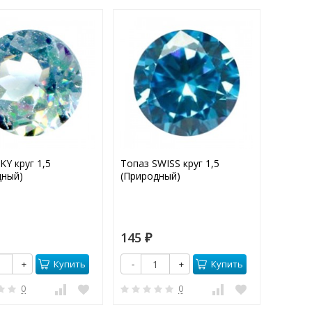
KY круг 1,5
Топаз SWISS круг 1,5
Фианит
дный)
(Природный)
круг 1,
145
18
₽
₽
Купить
Купить
+
-
+
-
0
0