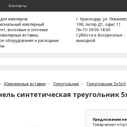
а
Контакты
 для ювелиров.
г. Краснодар, ул. Леванев
иональный ювелирный
108, литер Д1, офис 11
ент,
восковые и опочные
Пн-Пт 09:00-18:00
ювелирные вставки,
Суббота и Воскресенье -
ое оборудование и расходные
выходной
лы.
Ювелирные вставки
Треугольник
Треугольник 5х5х5
ель синтетическая треугольник 5
Предложение не
Товар может отсут