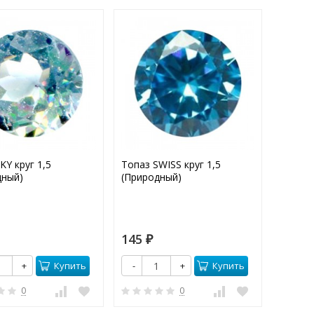
KY круг 1,5
Топаз SWISS круг 1,5
Фианит
дный)
(Природный)
круг 1,
145
18
₽
₽
Купить
Купить
+
-
+
-
0
0