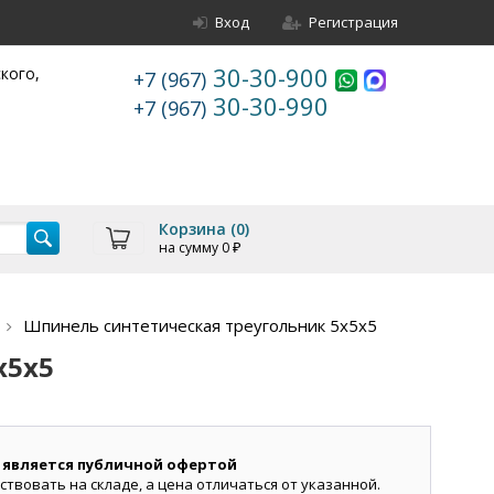
Вход
Регистрация
30-30-900
ского,
+7 (967)
30-30-990
+7 (967)
Корзина (
0
)
на сумму
0
₽
Шпинель синтетическая треугольник 5х5х5
х5х5
 является публичной офертой
ствовать на складе, а цена отличаться от указанной.