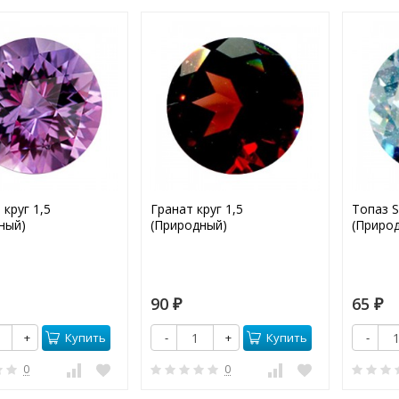
круг 1,5
Гранат круг 1,5
Топаз S
ный)
(Природный)
(Приро
90
65
₽
₽
Купить
Купить
+
-
+
-
0
0