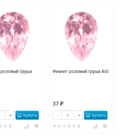
 розовый груша
Фианит розовый груша 8х5
Фианит
37
30
₽
₽
Купить
Купить
+
-
+
-
0
0