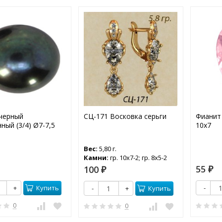
черный
СЦ-171 Восковка серьги
Фианит
ный (3/4) Ø7-7,5
10х7
Вес:
5,80 г.
Камни:
гр. 10x7-2; гр. 8x5-2
55
100
₽
₽
Купить
+
-
Купить
-
+
0
0