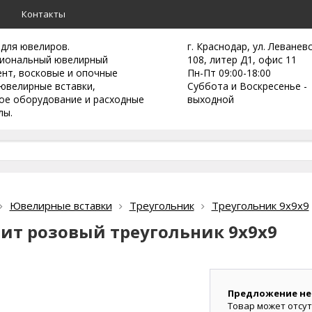
а
Контакты
 для ювелиров.
г. Краснодар, ул. Леванев
иональный ювелирный
108, литер Д1, офис 11
ент,
восковые и опочные
Пн-Пт 09:00-18:00
ювелирные вставки,
Суббота и Воскресенье -
ое оборудование и расходные
выходной
лы.
Ювелирные вставки
Треугольник
Треугольник 9х9х9
ит розовый треугольник 9х9х9
Предложение не
Товар может отсут