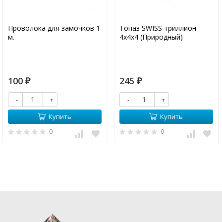
Проволока для замочков 1
Топаз SWISS триллион
м.
4х4х4 (Природный)
100
245
₽
₽
-
+
-
+
Купить
Купить
0
0