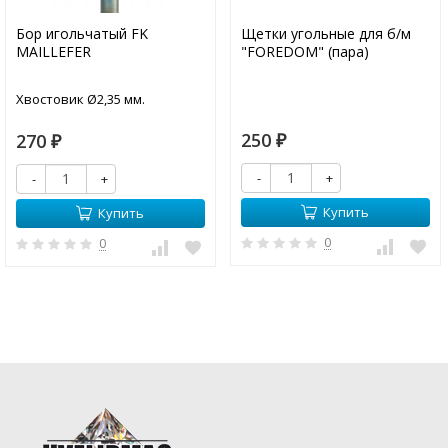
Бор игольчатый FK
Щетки угольные для б/м
MAILLEFER
"FOREDOM" (пара)
Хвостовик Ø2,35 мм.
250
270
₽
₽
-
+
-
+
Купить
Купить
0
0