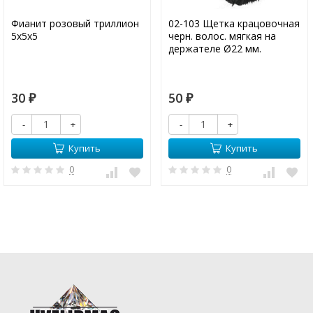
Фианит розовый триллион
02-103 Щетка крацовочная
5х5х5
черн. волос. мягкая на
держателе Ø22 мм.
30
50
₽
₽
-
+
-
+
Купить
Купить
0
0