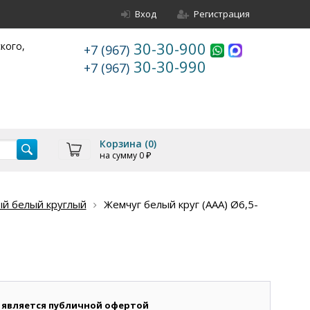
Вход
Регистрация
30-30-900
ского,
+7 (967)
30-30-990
+7 (967)
Корзина (
0
)
на сумму
0
₽
й белый круглый
Жемчуг белый круг (ААА) Ø6,5-
 является публичной офертой