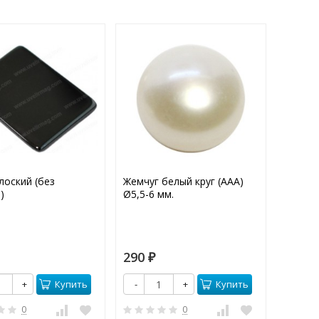
лоский (без
Жемчуг белый круг (ААА)
Наждач
)
Ø5,5-6 мм.
Влагос
Лист: 2
290
90
₽
₽
Купить
Купить
+
-
+
-
0
0