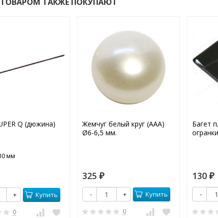
 ТОВАРОМ ТАКЖЕ ПОКУПАЮТ
UPER Q (дюжина)
Жемчуг белый круг (ААА)
Багет п
Ø6-6,5 мм.
огранки
30 мм
325
130
₽
₽
Купить
-
+
-
Купить
+
0
0