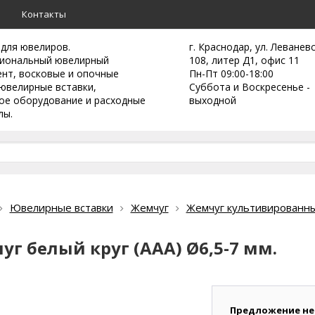
а
Контакты
 для ювелиров.
г. Краснодар, ул. Леванев
иональный ювелирный
108, литер Д1, офис 11
ент,
восковые и опочные
Пн-Пт 09:00-18:00
ювелирные вставки,
Суббота и Воскресенье -
ое оборудование и расходные
выходной
лы.
Ювелирные вставки
Жемчуг
Жемчуг культивированны
г белый круг (ААА) Ø6,5-7 мм.
Предложение не