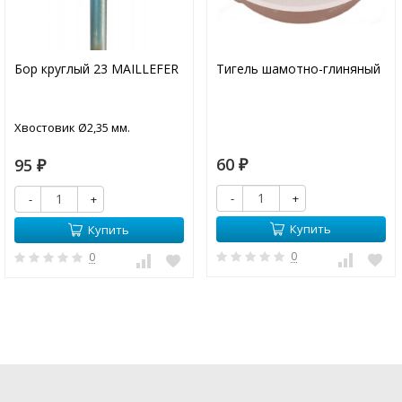
Бор круглый 23 MAILLEFER
Тигель шамотно-глиняный
Хвостовик Ø2,35 мм.
60
95
₽
₽
-
+
-
+
Купить
Купить
0
0