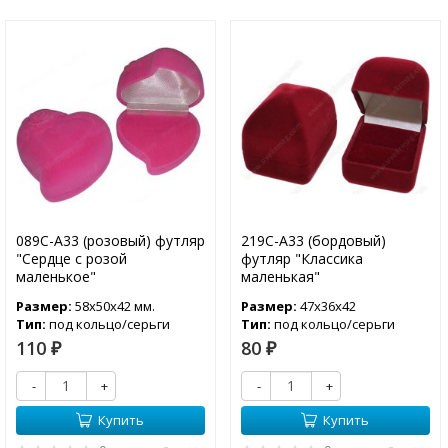
089С-А33 (розовый) футляр
219С-А33 (бордовый)
"Сердце с розой
футляр "Классика
маленькое"
маленькая"
Размер:
58х50х42 мм.
Размер:
47х36х42
Тип:
под кольцо/серьги
Тип:
под кольцо/серьги
110
80
₽
₽
-
+
-
+
Купить
Купить