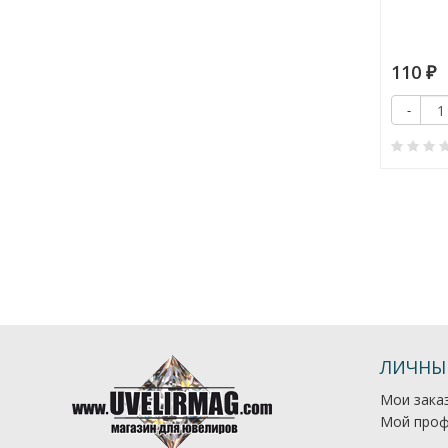
 (Пакистан)
держателе Ø22 мм.
40
110
₽
₽
Купить
Купить
+
-
+
-
0
0
ЛИЧНЫ
Мои зака
Мой проф