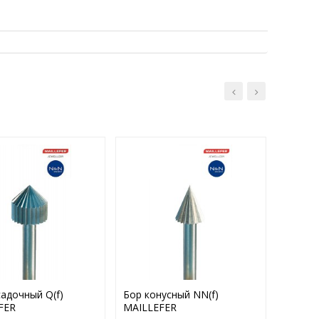
адочный Q(f)
Бор конусный NN(f)
Тигель
FER
MAILLEFER
тонкос