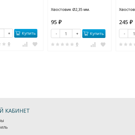
Хвостовик Ø2,35 мм.
Хвостов
95
245
₽
₽
Купить
+
Купить
-
+
-
0
0
Й КАБИНЕТ
зы
иль