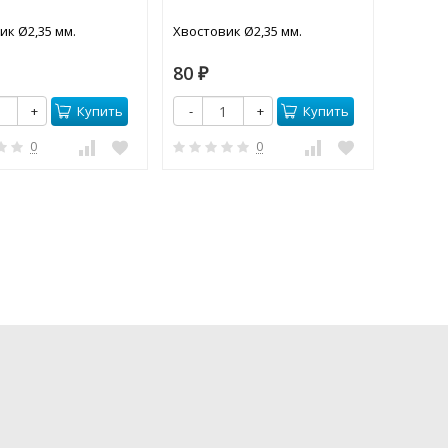
ик Ø2,35 мм.
Хвостовик Ø2,35 мм.
70
80
₽
₽
-
Купить
Купить
+
-
+
0
0