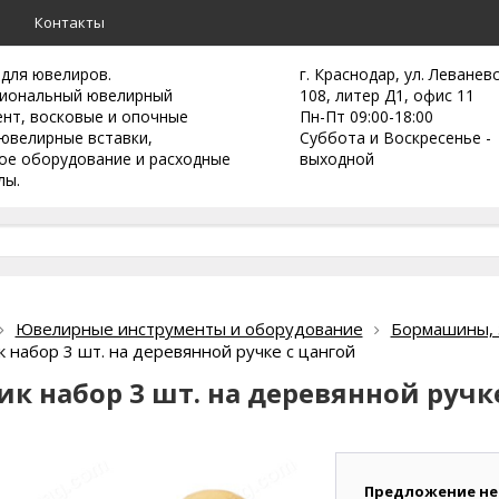
а
Контакты
 для ювелиров.
г. Краснодар, ул. Леванев
иональный ювелирный
108, литер Д1, офис 11
ент,
восковые и опочные
Пн-Пт 09:00-18:00
ювелирные вставки,
Суббота и Воскресенье -
ое оборудование и расходные
выходной
лы.
Ювелирные инструменты и оборудование
Бормашины, з
 набор 3 шт. на деревянной ручке с цангой
к набор 3 шт. на деревянной ручк
Предложение не