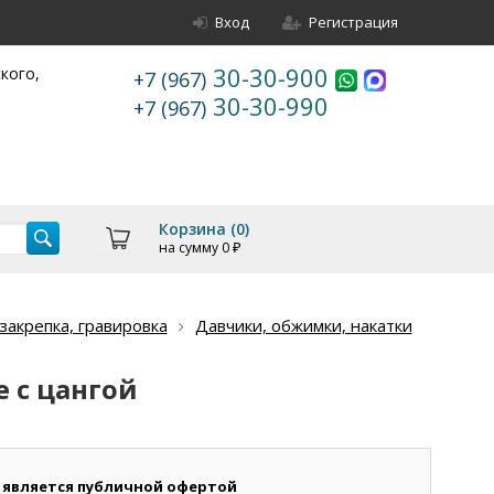
Вход
Регистрация
30-30-900
ского,
+7 (967)
30-30-990
+7 (967)
Корзина (
0
)
на сумму
0
₽
акрепка, гравировка
Давчики, обжимки, накатки
е с цангой
 является публичной офертой