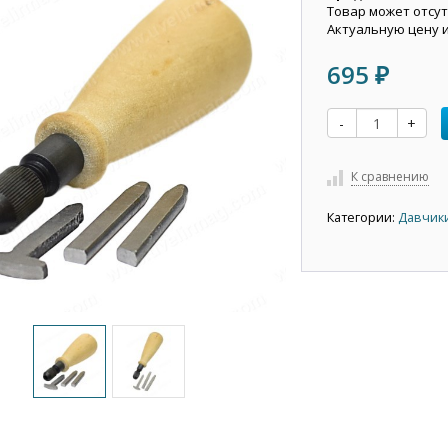
Товар может отсут
Актуальную цену 
695
₽
-
+
К сравнению
Категории:
Давчики