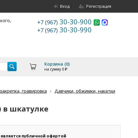
Вход
Регистрация
30-30-900
ского,
+7 (967)
30-30-990
+7 (967)
Корзина (
0
)
на сумму
0
₽
акрепка, гравировка
Давчики, обжимки, накатки
) в шкатулке
 является публичной офертой