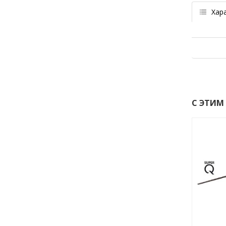
Хар
С ЭТИМ