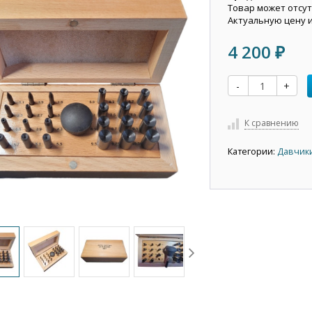
Товар может отсут
Актуальную цену 
4 200
₽
-
+
К сравнению
Категории:
Давчики