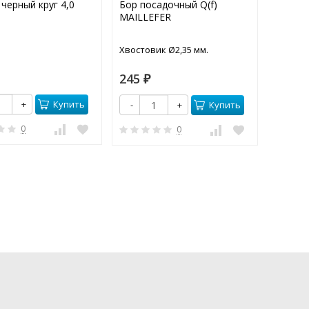
черный круг 4,0
Бор посадочный Q(f)
Бор кр
MAILLEFER
Хвостовик Ø2,35 мм.
Хвостов
245
95
₽
₽
Купить
+
Купить
-
+
-
0
0