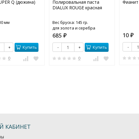
UPER Q (дюжина)
Полировальная паста
Фианит 
DIALUX ROUGE красная
30 мм
Вес бруска: 145 гр.
для золота и серебра
10
685
₽
₽
-
Купить
Купить
+
-
+
0
0
Й КАБИНЕТ
зы