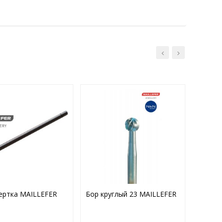
ертка MAILLEFER
Бор круглый 23 MAILLEFER
02-006
конусн