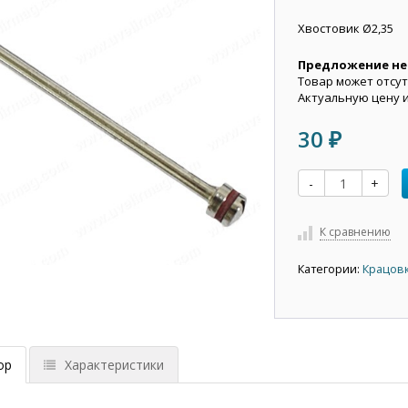
Хвостовик Ø2,35
Предложение не
Товар может отсут
Актуальную цену 
30
₽
-
+
К сравнению
Категории:
Крацовк
ор
Характеристики