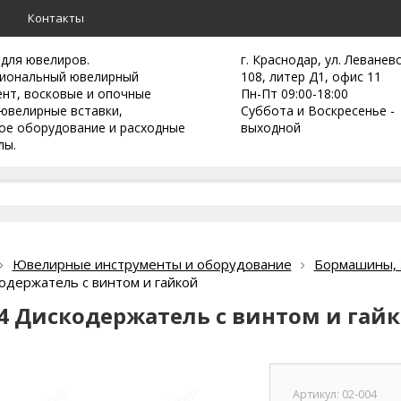
а
Контакты
 для ювелиров.
г. Краснодар, ул. Леванев
иональный ювелирный
108, литер Д1, офис 11
ент,
восковые и опочные
Пн-Пт 09:00-18:00
ювелирные вставки,
Суббота и Воскресенье -
ое оборудование и расходные
выходной
лы.
Ювелирные инструменты и оборудование
Бормашины, з
одержатель с винтом и гайкой
04 Дискодержатель с винтом и гай
Артикул:
02-004