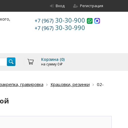
Вход
Регистрация
30-30-900
ского,
+7 (967)
30-30-990
+7 (967)
Корзина (
0
)
на сумму
0
₽
акрепка, гравировка
Крацовки, резинки
02-
кой