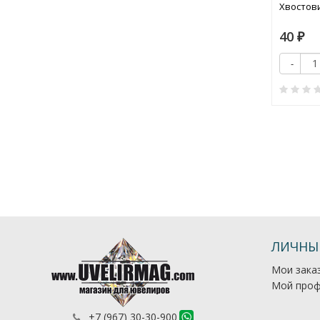
к Ø2,35
Хвостови
50
40
₽
₽
Купить
-
+
Купить
+
-
0
0
ЛИЧНЫ
Мои зака
Мой проф
+7 (967) 30-30-900