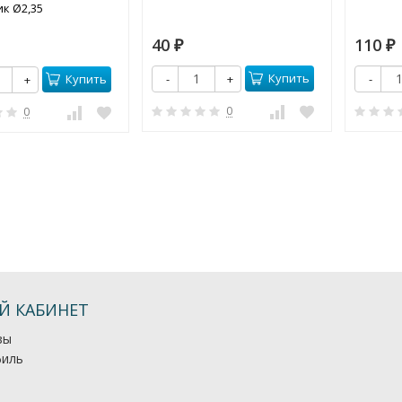
к Ø2,35
40
110
₽
₽
Купить
-
+
-
Купить
+
0
0
Й КАБИНЕТ
зы
иль