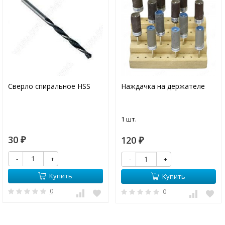
Сверло спиральное HSS
Наждачка на держателе
1 шт.
30
120
₽
₽
-
+
-
+
Купить
Купить
0
0