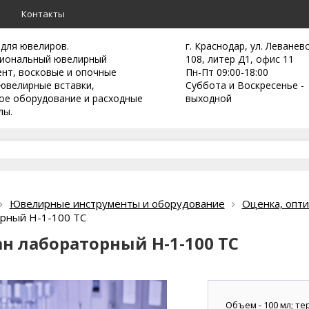
а
Контакты
 для ювелиров.
г. Краснодар, ул. Леванев
иональный ювелирный
108, литер Д1, офис 11
ент,
восковые и опочные
Пн-Пт 09:00-18:00
ювелирные вставки,
Суббота и Воскресенье -
ое оборудование и расходные
выходной
лы.
Ювелирные инструменты и оборудование
Оценка, опти
рный Н-1-100 ТС
ан лабораторный Н-1-100 ТС
Объем - 100 мл; т