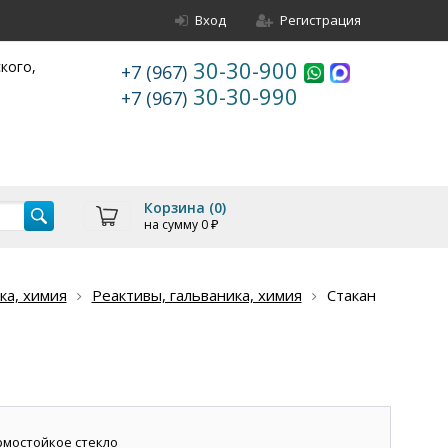
Вход
Регистрация
30-30-900
ского,
+7 (967)
30-30-990
+7 (967)
Корзина (
0
)
на сумму
0
₽
ка, химия
Реактивы, гальваника, химия
Стакан
ермостойкое стекло