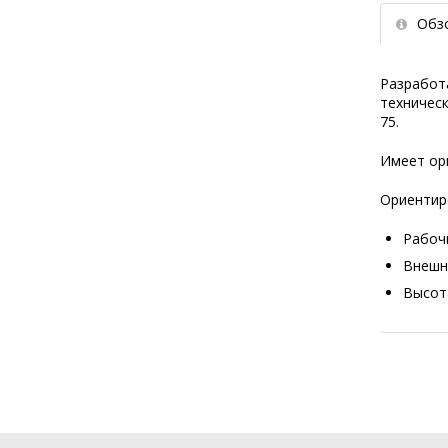
Обз
Разработа
техничес
75.
Имеет ор
Ориентир
Рабоч
Внешн
Высот