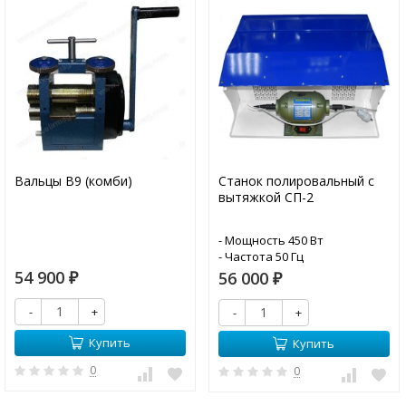
Вальцы B9 (комби)
Станок полировальный с
вытяжкой СП-2
- Мощность 450 Вт
- Частота 50 Гц
- Максимальный диаметр
54 900
56 000
₽
₽
круга 200 мм
- Скорость вращения 2950
-
+
-
+
об/мин
- Вытяжка
Купить
Купить
- Прорезиненные стыки
0
- Фильтр для вытяжки
0
- Подсветка