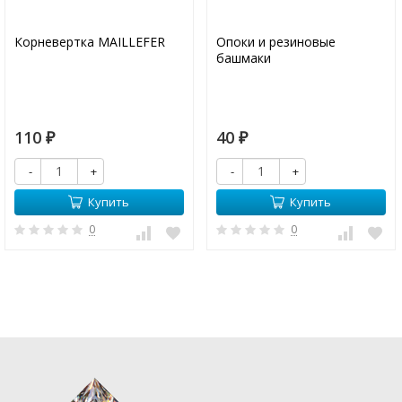
Корневертка MAILLEFER
Опоки и резиновые
башмаки
110
40
₽
₽
-
+
-
+
Купить
Купить
0
0