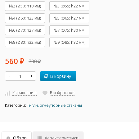
№2 (Ø50; h18 мм)
№3 (Ø55; h22 мм)
№4 (Ø60; h23 мм)
№5 (Ø65; h27 мм)
№6 (Ø70; h27 мм)
№7 (Ø75; h30 мм)
№8 (Ø80; h32 мм)
№9 (Ø85; h32 мм)
560
700
₽
₽
-
+
В корзину
К сравнению
В избранное
Категории:
Тигли, огнеупорные стаканы
Обзор
Характеристики