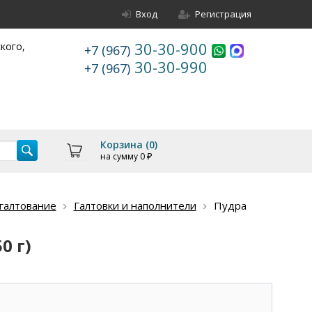
Вход
Регистрация
30-30-900
ского,
+7 (967)
30-30-990
+7 (967)
Корзина (
0
)
на сумму
0
₽
галтование
Галтовки и наполнители
Пудра
0 г)