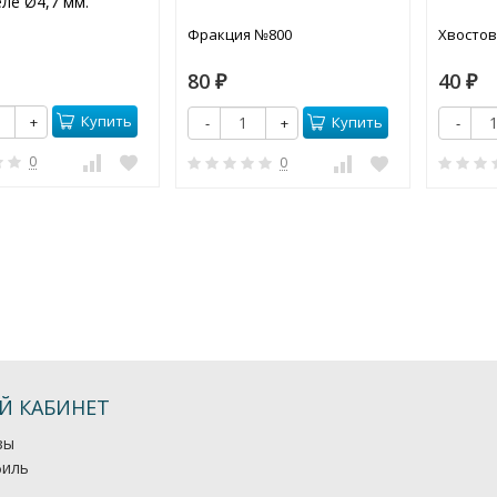
ле Ø4,7 мм.
Фракция №800
Хвостов
80
40
₽
₽
Купить
+
Купить
-
+
-
0
0
Й КАБИНЕТ
зы
иль