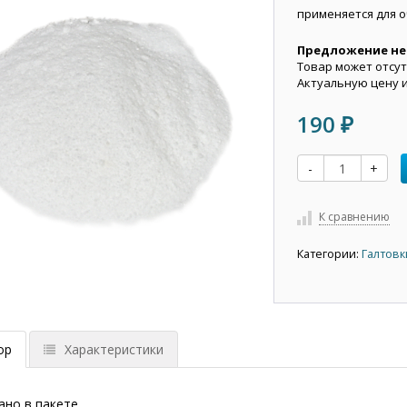
применяется для о
Предложение не
Товар может отсут
Актуальную цену 
190
₽
-
+
К сравнению
Категории:
Галтовк
ор
Характеристики
ано в пакете