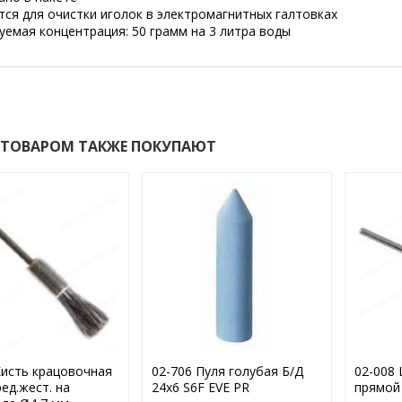
ся для очистки иголок в электромагнитных галтовках
емая концентрация: 50 грамм на 3 литра воды
 ТОВАРОМ ТАКЖЕ ПОКУПАЮТ
Кисть крацовочная
02-706 Пуля голубая Б/Д
02-008
ед.жест. на
24х6 S6F EVE PR
прямой