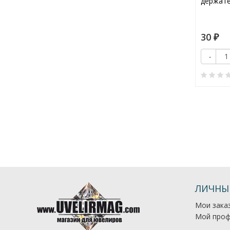
УЗВ (100 мл)
держате
70
30
₽
₽
Купить
Купить
+
-
+
-
0
0
ЛИЧНЫ
Мои зака
Мой проф