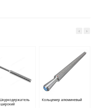
 Шкуркодержатель
Кольцемер алюминевый
Тиски 
 широкий
барашк