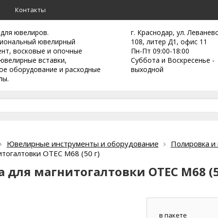
а
Контакты
 для ювелиров.
г. Краснодар, ул. Леванев
иональный ювелирный
108, литер Д1, офис 11
ент,
восковые и опочные
Пн-Пт 09:00-18:00
ювелирные вставки,
Суббота и Воскресенье -
ое оборудование и расходные
выходной
лы.
Ювелирные инструменты и оборудование
Полировка и 
итогалтовки ОТЕС М68 (50 г)
 для магнитогалтовки ОТЕС М68 (5
в пакете