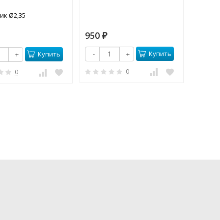
ик Ø2,35
950
250
₽
₽
Купить
-
+
-
Купить
+
0
0