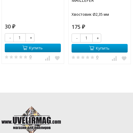
MAILLEFER
Хвостовик Ø2,35 мм
30
175
₽
₽
-
+
-
+
Купить
Купить
0
0