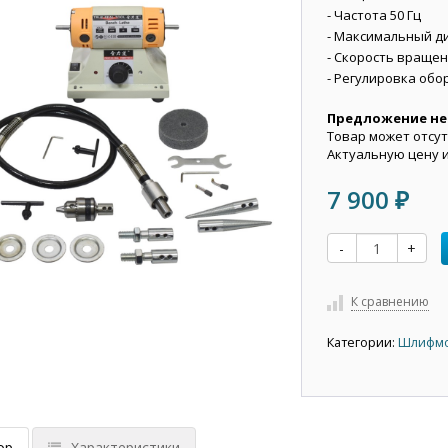
- Частота 50 Гц
- Максимальный ди
- Скорость вращен
- Регулировка обо
Предложение не
Товар может отсут
Актуальную цену 
7 900
₽
-
+
К сравнению
Категории:
Шлифм
ор
Характеристики