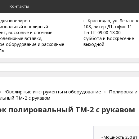
а
Контакты
 для ювелиров.
г. Краснодар, ул. Леванев
иональный ювелирный
108, литер Д1, офис 11
ент,
восковые и опочные
Пн-Пт 09:00-18:00
ювелирные вставки,
Суббота и Воскресенье -
ое оборудование и расходные
выходной
лы.
Ювелирные инструменты и оборудование
Полировка и 
льный ТМ-2 с рукавом
ок полировальный ТМ-2 с рукавом
- Мощность 350 Вт