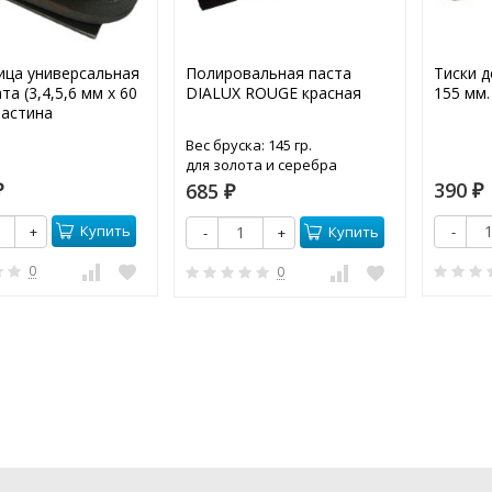
ца универсальная
Полировальная паста
Тиски д
та (3,4,5,6 мм х 60
DIALUX ROUGE красная
155 мм.
ластина
Вес бруска: 145 гр.
для золота и серебра
390
685
₽
₽
₽
Купить
+
-
Купить
-
+
0
0