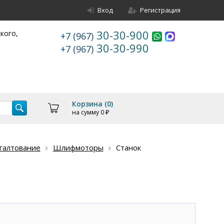
Вход
Регистрация
30-30-900
ского,
+7 (967)
30-30-990
+7 (967)
Корзина (
0
)
на сумму
0
₽
галтование
Шлифмоторы
Станок