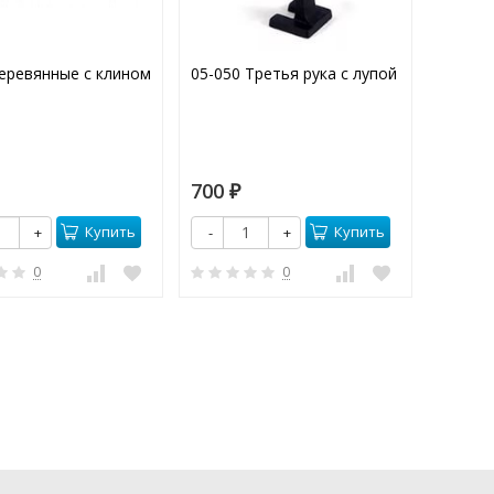
еревянные с клином
05-050 Третья рука с лупой
Горелк
700
3 20
₽
Купить
Купить
+
-
+
-
0
0