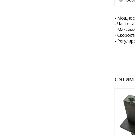
- Мощнос
- Частота
- Максима
- Скорост
- Регули
С ЭТИМ