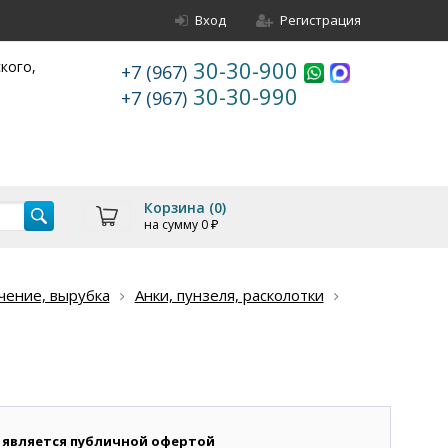
Вход
Регистрация
30-30-900
ского,
+7 (967)
30-30-990
+7 (967)
Корзина (
0
)
на сумму
0
₽
чение, вырубка
Анки, пунзеля, расколотки
 является публичной офертой