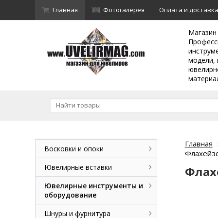
Главная
Фотогалерея
Оплата и доставк
Магазин
Професс
инструм
модели, 
ювелирн
материа
Главная
Восковки и опоки
Флахейз
Ювелирные вставки
Флах
Ювелирные инструменты и
оборудование
Шнуры и фурнитура