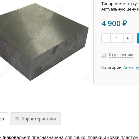
Товар может отсут
Актуальную цену 
4 900
₽
-
+
К сравнению
Категории:
Анки, п
ор
Характеристики
 (наковальня) предназначена для гибки, правки и ковки пластин