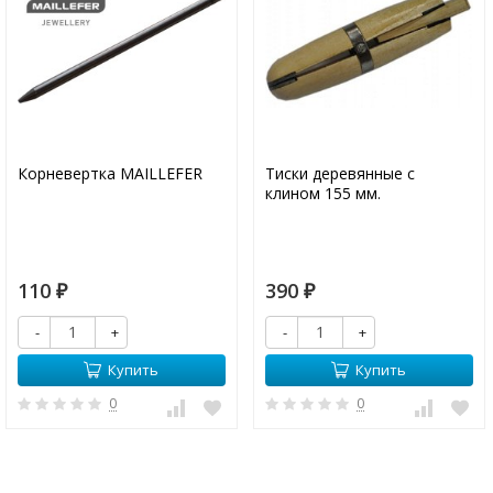
Корневертка MAILLEFER
Тиски деревянные с
клином 155 мм.
110
390
₽
₽
-
+
-
+
Купить
Купить
0
0