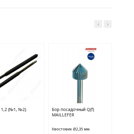
1,2 (№1, №2)
Бор посадочный Q(f)
Провол
MAILLEFER
м.
Хвостовик Ø2,35 мм.