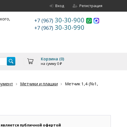
Вход
Регистрация
30-30-900
ского,
+7 (967)
30-30-990
+7 (967)
Корзина (
0
)
на сумму
0
₽
румент
Метчики и плашки
Метчик 1,4 (№1,
 является публичной офертой