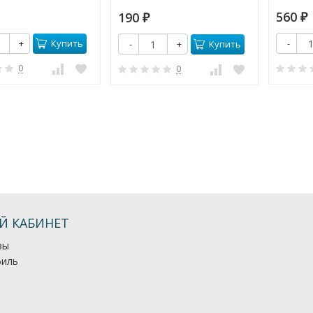
560
190
₽
₽
Купить
+
-
Купить
-
+
0
0
Й КАБИНЕТ
зы
иль