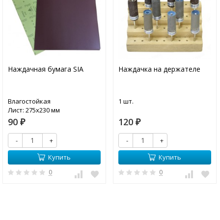
Наждачная бумага SIA
Наждачка на держателе
Влагостойкая
1 шт.
Лист: 275х230 мм
90
120
₽
₽
-
+
-
+
Купить
Купить
0
0