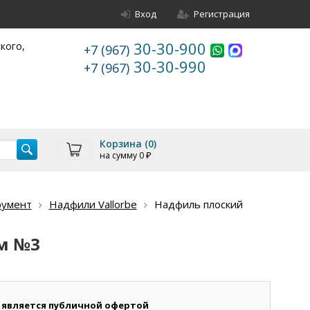
Вход
Регистрация
30-30-900
ского,
+7 (967)
30-30-990
+7 (967)
Корзина (
0
)
на сумму
0
₽
румент
Надфили Vallorbe
Надфиль плоский
мм №3
 является публичной офертой