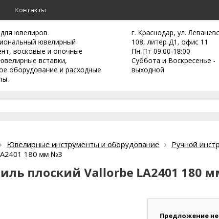
а
Контакты
 для ювелиров.
г. Краснодар, ул. Леванев
иональный ювелирный
108, литер Д1, офис 11
ент,
восковые и опочные
Пн-Пт 09:00-18:00
ювелирные вставки,
Суббота и Воскресенье -
ое оборудование и расходные
выходной
лы.
Ювелирные инструменты и оборудование
Ручной инст
 LA2401 180 мм №3
иль плоский Vallorbe LA2401 180 
Предложение не