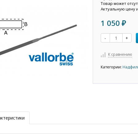
Товар может отсут
Актуальную цену 
1 050
₽
-
+
К сравнению
Категории:
Надфили
актеристики