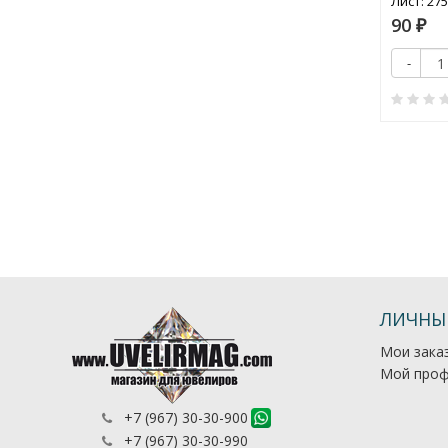
Лист: 27
75
90
₽
₽
Купить
+
Купить
-
+
-
0
0
ЛИЧНЫ
Мои зака
Мой проф
+7 (967) 30-30-900
+7 (967) 30-30-990