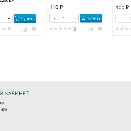
5х230 мм
110
100
₽
₽
Купить
-
+
Купить
+
-
0
0
Й КАБИНЕТ
зы
иль