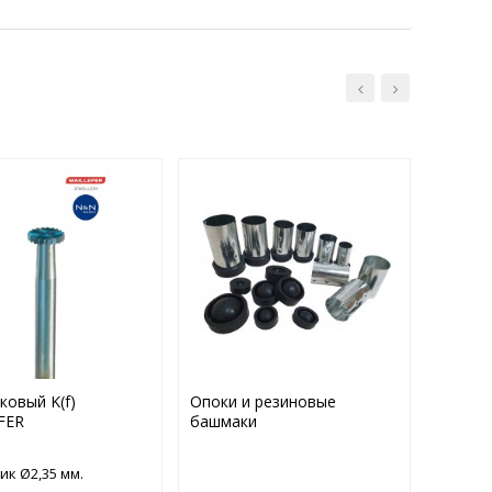
ковый K(f)
Опоки и резиновые
Надфил
FER
башмаки
LA2401
ик Ø2,35 мм.