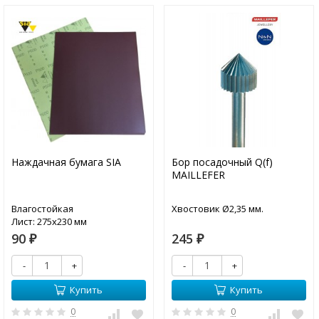
Наждачная бумага SIA
Бор посадочный Q(f)
MAILLEFER
Влагостойкая
Хвостовик Ø2,35 мм.
Лист: 275х230 мм
90
245
₽
₽
-
+
-
+
Купить
Купить
0
0