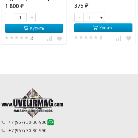
станка "СТРИЖ"
375
1 800
₽
₽
-
+
-
+
Купить
Купить
0
0
+7 (967) 30-30-900
+7 (967) 30-30-990