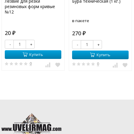
Лезвие для резки
Бура техническая (1 кг.)
резиновых форм кривые
№12
в пакете
20
270
₽
₽
-
+
-
+
Купить
Купить
0
0