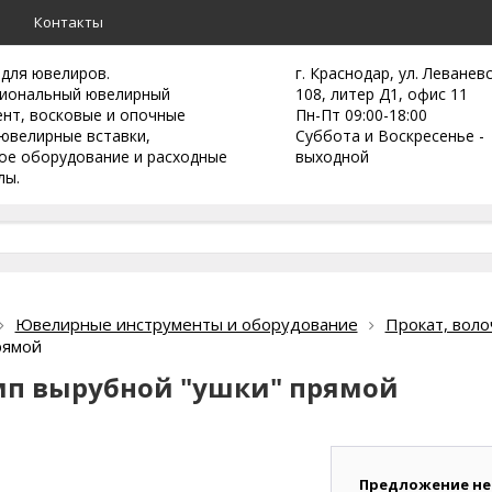
а
Контакты
 для ювелиров.
г. Краснодар, ул. Леванев
иональный ювелирный
108, литер Д1, офис 11
ент,
восковые и опочные
Пн-Пт 09:00-18:00
ювелирные вставки,
Суббота и Воскресенье -
ое оборудование и расходные
выходной
лы.
Ювелирные инструменты и оборудование
Прокат, воло
рямой
п вырубной "ушки" прямой
Предложение не