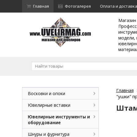
Главная
Фотогалерея
Оплата и доставк
Магазин
Професс
инструм
модели, 
ювелирн
материа
Главная
Восковки и опоки
"ушки" п
Ювелирные вставки
Штам
Ювелирные инструменты и
оборудование
Шнуры и фурнитура