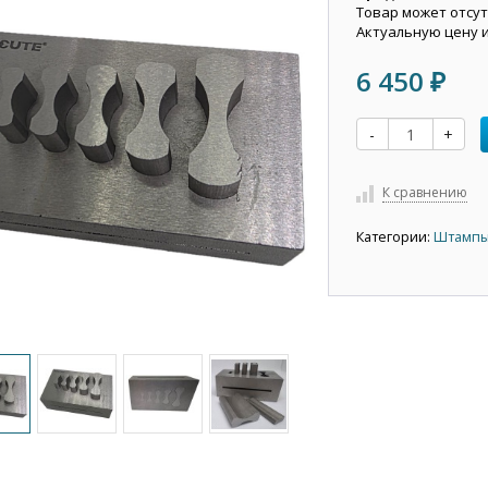
Товар может отсут
Актуальную цену 
6 450
₽
-
+
К сравнению
Категории:
Штамп