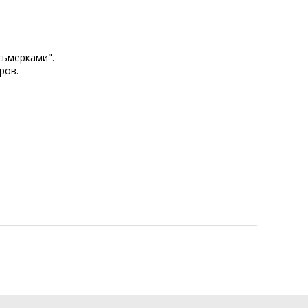
сьмерками".
ров.