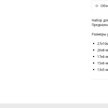
Обз
Набор дл
Предназн
Размеры 
27х10
20х8 
17х6 
15х6 
13х5 