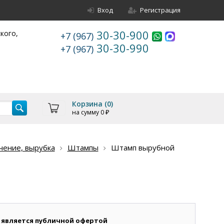
Вход
Регистрация
30-30-900
ского,
+7 (967)
30-30-990
+7 (967)
Корзина (
0
)
на сумму
0
₽
чение, вырубка
Штампы
Штамп вырубной
 является публичной офертой