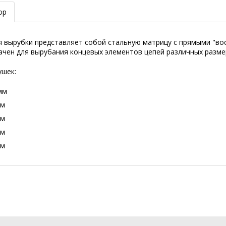
ор
я вырубки представляет собой стальную матрицу с прямыми "во
ачен для вырубания концевых элементов цепей различных разме
ушек:
мм
мм
мм
мм
мм