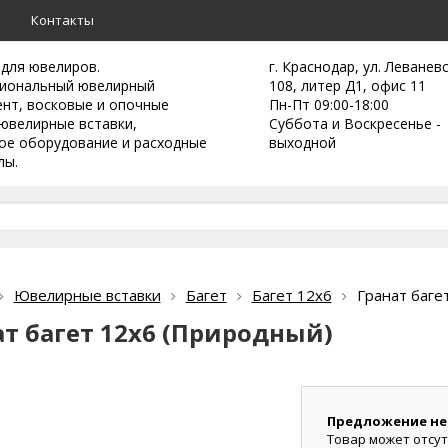
а
Контакты
 для ювелиров.
г. Краснодар, ул. Леванев
иональный ювелирный
108, литер Д1, офис 11
ент,
восковые и опочные
Пн-Пт 09:00-18:00
ювелирные вставки,
Суббота и Воскресенье -
ое оборудование и расходные
выходной
лы.
Ювелирные вставки
Багет
Багет 12х6
Гранат баге
ат багет 12х6 (Природный)
Предложение не
Товар может отсут