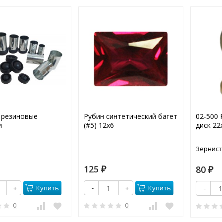
 резиновые
Рубин синтетический багет
02-500 
и
(#5) 12х6
диск 2
Зернист
125
80
₽
₽
Купить
Купить
+
-
+
-
0
0