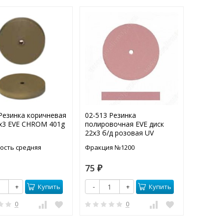
Резинка коричневая
02-513 Резинка
02-514
2х3 EVE CHROM 401g
полировочная EVE диск
диск 2
22х3 б/д розовая UV
ость средняя
Фракция №1200
Фракци
75
75
₽
₽
Купить
Купить
+
-
+
-
0
0