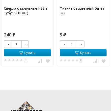
Сверла спиральные HSS в
Фианит бесцветный багет
тубусе (10 шт)
3х2
240
5
₽
₽
-
+
-
+
Купить
Купить
0
0