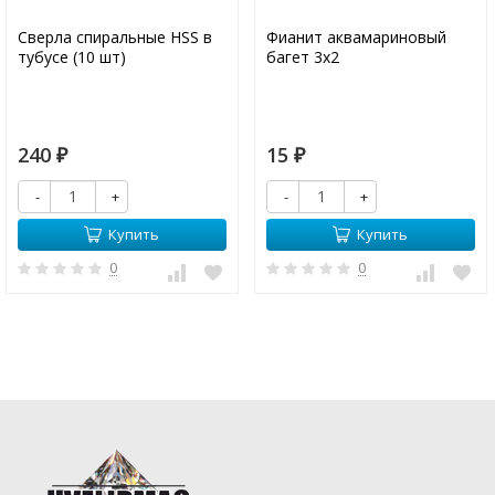
Сверла спиральные HSS в
Фианит аквамариновый
тубусе (10 шт)
багет 3х2
240
15
₽
₽
-
+
-
+
Купить
Купить
0
0