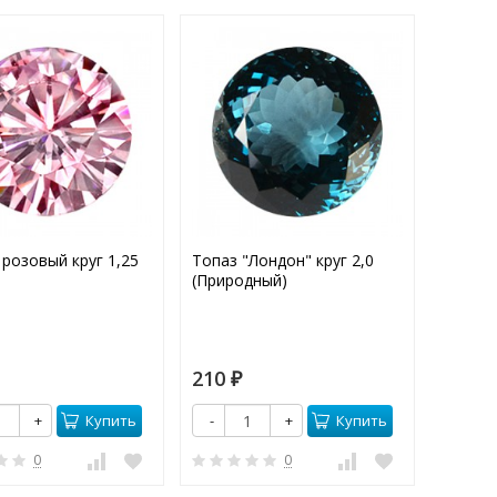
розовый круг 1,25
Топаз "Лондон" круг 2,0
Аметис
(Природный)
(Приро
210
85
₽
₽
Купить
Купить
+
-
+
-
0
0