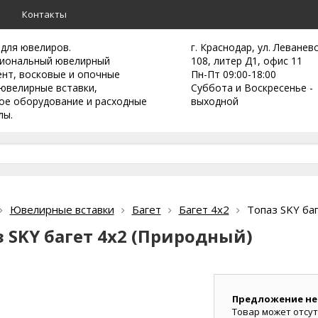
а
Контакты
 для ювелиров.
г. Краснодар, ул. Леванев
иональный ювелирный
108, литер Д1, офис 11
ент,
восковые и опочные
Пн-Пт 09:00-18:00
ювелирные вставки,
Суббота и Воскресенье -
ое оборудование и расходные
выходной
лы.
Ювелирные вставки
Багет
Багет 4х2
Топаз SKY ба
 SKY багет 4х2 (Природный)
Предложение не
Товар может отсут