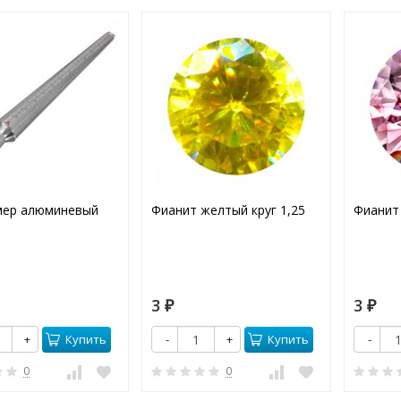
мер алюминевый
Фианит желтый круг 1,25
Фианит 
3
3
₽
₽
Купить
Купить
+
-
+
-
0
0